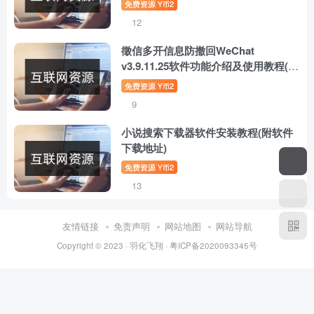
免费资源
2
Y币
12
徵信多开信息防撤回WeChat
v3.9.11.25软件功能介绍及使用教程(附
软件下载地址)
免费资源
2
Y币
9
小说搜索下载器软件安装教程(附软件
下载地址)
免费资源
2
Y币
13
友情链接
免责声明
网站地图
网站导航
Copyright © 2023 ·
羽化飞翔
·
粤ICP备2020093345号