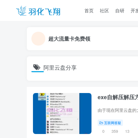
首页
社区
自研
开
超大流量卡免费领
阿里云盘分享
exe自解压解压
互联网答疑
0
359
13