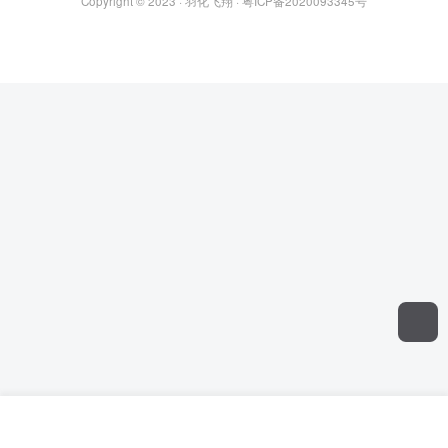
Copyright © 2023 ·
羽化飞翔
·
粤ICP备2020093345号