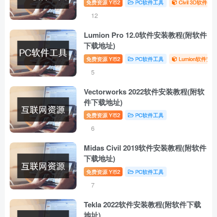
免费资源
2
PC软件工具
Civil 3D软件
Y币
12
Lumion Pro 12.0软件安装教程(附软件
下载地址)
免费资源
2
PC软件工具
Lumion软件安
Y币
5
Vectorworks 2022软件安装教程(附软
件下载地址)
免费资源
2
PC软件工具
Y币
6
Midas Civil 2019软件安装教程(附软件
下载地址)
免费资源
2
PC软件工具
Y币
7
Tekla 2022软件安装教程(附软件下载
地址)