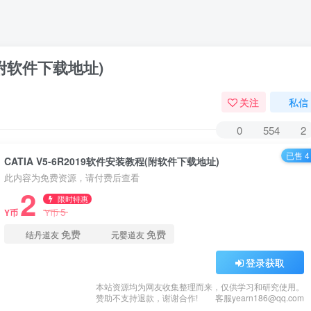
程(附软件下载地址)
关注
私信
0
554
2
已售 4
CATIA V5-6R2019软件安装教程(附软件下载地址)
此内容为免费资源，请付费后查看
2
限时特惠
5
Y币
Y币
免费
免费
结丹道友
元婴道友
登录获取
本站资源均为网友收集整理而来，仅供学习和研究使用。
赞助不支持退款，谢谢合作!
客服yearn186@qq.com