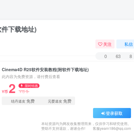
附软件下载地址)
关注
私信
0
63
8
Cinema4D R25软件安装教程(附软件下载地址)
此内容为免费资源，请付费后查看
2
限时特惠
5
Y币
Y币
免费
免费
结丹道友
元婴道友
登录获取
本站资源均为网友收集整理而来，仅供学习和研究使用。
赞助不支持退款，谢谢合作!
客服yearn186@qq.com