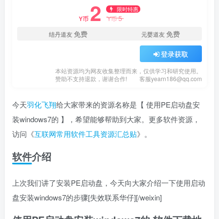
2
限时特惠
5
Y币
Y币
免费
免费
结丹道友
元婴道友
登录获取
本站资源均为网友收集整理而来，仅供学习和研究使用。
赞助不支持退款，谢谢合作!
客服yearn186@qq.com
今天
羽化飞翔
给大家带来的资源名称是【 使用PE启动盘安
装windows7的 】，希望能够帮助到大家。更多软件资源，
访问《
互联网常用软件工具资源汇总贴
》。
软件介绍
上次我们讲了安装PE启动盘，今天向大家介绍一下使用启动
盘安装windows7的步骤[失效联系华仔][/weixin]