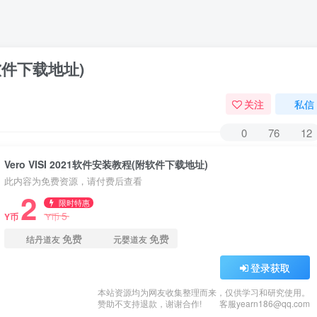
附软件下载地址)
关注
私信
0
76
12
Vero VISI 2021软件安装教程(附软件下载地址)
此内容为免费资源，请付费后查看
2
限时特惠
5
Y币
Y币
免费
免费
结丹道友
元婴道友
登录获取
本站资源均为网友收集整理而来，仅供学习和研究使用。
赞助不支持退款，谢谢合作!
客服yearn186@qq.com