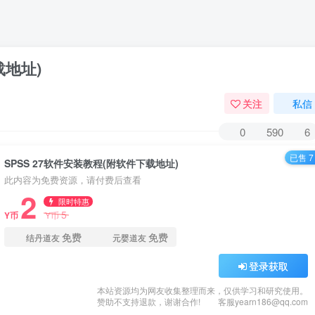
载地址)
关注
私信
0
590
6
已售 7
SPSS 27软件安装教程(附软件下载地址)
此内容为免费资源，请付费后查看
2
限时特惠
5
Y币
Y币
免费
免费
结丹道友
元婴道友
登录获取
本站资源均为网友收集整理而来，仅供学习和研究使用。
赞助不支持退款，谢谢合作!
客服yearn186@qq.com