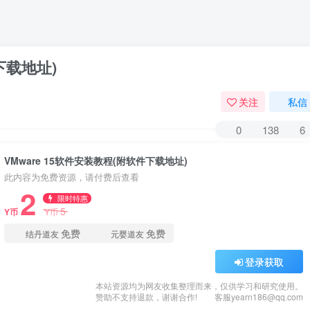
下载地址)
关注
私信
0
138
6
VMware 15软件安装教程(附软件下载地址)
此内容为免费资源，请付费后查看
2
限时特惠
5
Y币
Y币
免费
免费
结丹道友
元婴道友
登录获取
本站资源均为网友收集整理而来，仅供学习和研究使用。
赞助不支持退款，谢谢合作!
客服yearn186@qq.com