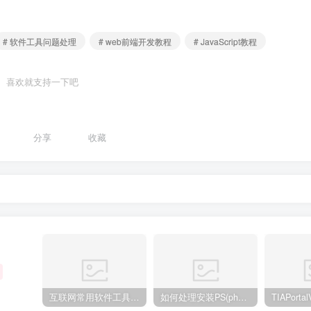
# 软件工具问题处理
# web前端开发教程
# JavaScript教程
喜欢就支持一下吧
分享
收藏
互联网常用软件工具资源汇总贴
如何处理安装PS(photoshop cc2018) 时，提示系统或者IE浏览器需要升级