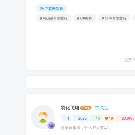
互联网答疑
# vb.net开发教程
# C#教程
# 软件开发教程
点赞
8
羽化飞翔
关注
1
2025
14
19
23.6W+
这家伙很懒，什么都没有写...