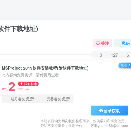
(附软件下载地址)
关注
私信
0
127
6
已售 2
MSProject 2019软件安装教程(附软件下载地址)
此内容为免费资源，请付费后查看
2
限时特惠
5
Y币
Y币
免费
免费
结丹道友
元婴道友
登录获取
本站资源均为网友收集整理而来，仅供学习和研究使用。
赞助不支持退款，谢谢合作!
客服yearn186@qq.com