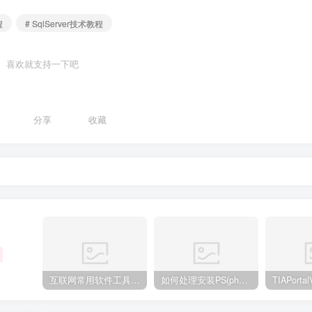
程
# SqlServer技术教程
喜欢就支持一下吧
分享
收藏
互联网常用软件工具资源汇总贴
如何处理安装PS(photoshop cc2018) 时，提示系统或者IE浏览器需要升级