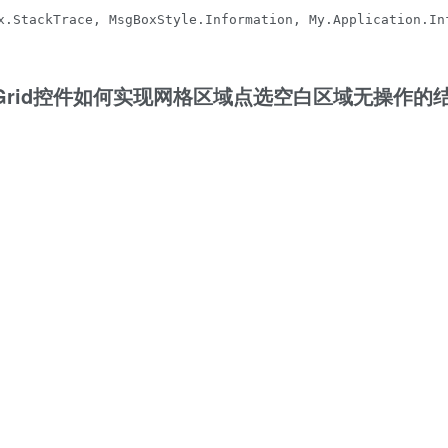
x.StackTrace, MsgBoxStyle.Information, My.Application.Inf
1TrueDBGrid控件如何实现网格区域点选空白区域无操作的