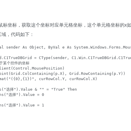
联鼠标坐标，获取这个坐标对应单元格坐标，这个单元格坐标的x
区域，代码如下：
al sender As Object, ByVal e As System.Windows.Forms.Mous
d.C1TrueDBGrid = CType(sender, C1.Win.C1TrueDBGrid.C1True
相对于某个控件的坐标

lient(Control.MousePosition)

oint(Grid.ColContaining(p.X), Grid.RowContaining(p.Y))

mat("({0},{1})", curRowCol.Y, curRowCol.X)

s("选择").Value & "" = "True" Then

ns("选择").Value = 0

ns("选择").Value = 1
