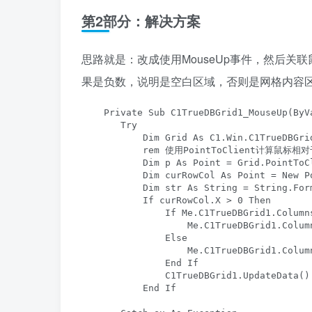
第2部分：解决方案
思路就是：改成使用MouseUp事件，然后关
果是负数，说明是空白区域，否则是网格内容
    Private Sub C1TrueDBGrid1_MouseUp(ByV
       Try

           Dim Grid As C1.Win.C1TrueDBGri
           rem 使用PointToClient计算鼠标
           Dim p As Point = Grid.PointToC
           Dim curRowCol As Point = New P
           Dim str As String = String.For
           If curRowCol.X > 0 Then

               If Me.C1TrueDBGrid1.Column
                   Me.C1TrueDBGrid1.Colum
               Else

                   Me.C1TrueDBGrid1.Colum
               End If

               C1TrueDBGrid1.UpdateData()

           End If
