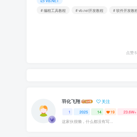
VB.NET
# 编程工具教程
# vb.net开发教程
# 软件开发教
点赞
5
羽化飞翔
关注
1
2025
14
19
23.6W+
这家伙很懒，什么都没有写...