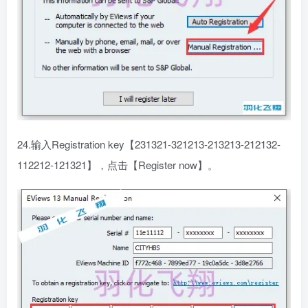
24.输入Registration key【231321-321213-213213-212132-
112212-121321】，点击【Register now】。