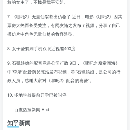
救的女主了，不愧是我平安姐。
7. 《哪吒2》无量仙翁都出仿妆了 近日，电影《哪吒2》因其
票房大热而备受关注，有网友随之发布了视频，分享了自己
模仿片中角色无量仙翁的妆容造型。
8. 女子爱躺刷手机双眼近视差400度
9. 石矶娘娘的配音竟是公司行政 9日，《哪吒之魔童闹海》
中“李靖”配音演员陈浩发布视频，称“石矶娘娘，是公司的行
政人员，感谢大家对《哪吒2》配音的喜爱”。
10. 多地学校提前开学已被叫停
—- 百度热搜新闻 End —-
知乎新闻