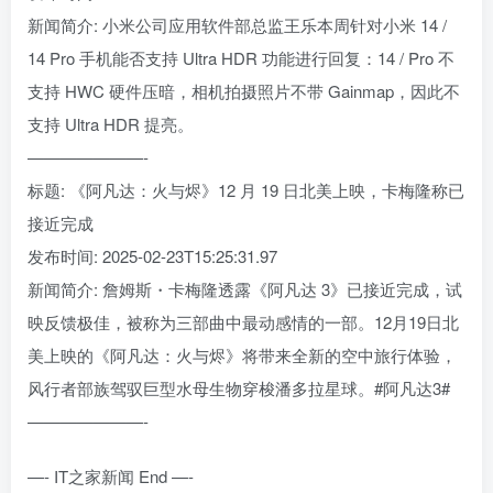
新闻简介: 小米公司应用软件部总监王乐本周针对小米 14 /
14 Pro 手机能否支持 Ultra HDR 功能进行回复：14 / Pro 不
支持 HWC 硬件压暗，相机拍摄照片不带 Gainmap，因此不
支持 Ultra HDR 提亮。
———————-
标题: 《阿凡达：火与烬》12 月 19 日北美上映，卡梅隆称已
接近完成
发布时间: 2025-02-23T15:25:31.97
新闻简介: 詹姆斯・卡梅隆透露《阿凡达 3》已接近完成，试
映反馈极佳，被称为三部曲中最动感情的一部。12月19日北
美上映的《阿凡达：火与烬》将带来全新的空中旅行体验，
风行者部族驾驭巨型水母生物穿梭潘多拉星球。#阿凡达3#
———————-
—- IT之家新闻 End —-