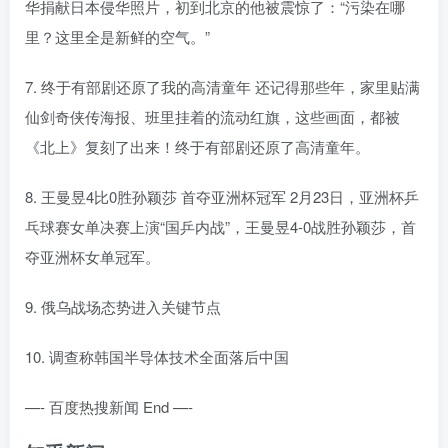
华捐献日本侵华照片，初到北京的他被震惊了：“污染在哪
里？这里全是新鲜的空气。”
7. 终于有部剧还原了我的高清童年 还记得那些年，家里贴满
仙剑奇侠传海报、班里挂着的流动红旗，这些画面，都被
《北上》复刻了出来！终于有部剧还原了高清童年。
8. 王曼昱4比0胜孙颖莎 首夺亚洲杯冠军 2月23日，亚洲杯乒
乓球赛女单决赛上演“国乒内战”，王曼昱4-0战胜孙颖莎，首
夺亚洲杯女单冠军。
9. 俄乌战场态势进入关键节点
10. 调查称韩国半导体技术全面落后中国
—- 百度热搜新闻 End —-