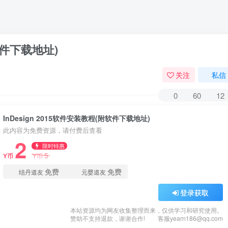
附软件下载地址)
关注
私信
0
60
12
​InDesign 2015软件安装教程(附软件下载地址)
此内容为免费资源，请付费后查看
2
限时特惠
5
Y币
Y币
免费
免费
结丹道友
元婴道友
登录获取
本站资源均为网友收集整理而来，仅供学习和研究使用。
赞助不支持退款，谢谢合作!
客服yearn186@qq.com