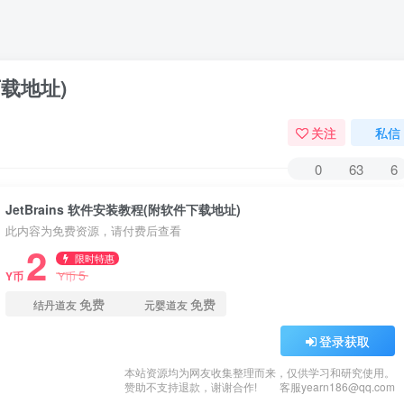
下载地址)
关注
私信
0
63
6
JetBrains 软件安装教程(附软件下载地址)
此内容为免费资源，请付费后查看
2
限时特惠
5
Y币
Y币
免费
免费
结丹道友
元婴道友
登录获取
本站资源均为网友收集整理而来，仅供学习和研究使用。
赞助不支持退款，谢谢合作!
客服yearn186@qq.com