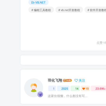
VB.NET
# 编程工具教程
# vb.net开发教程
# 软件开发教
点赞
1
羽化飞翔
关注
1
2025
14
19
23.6W+
这家伙很懒，什么都没有写...