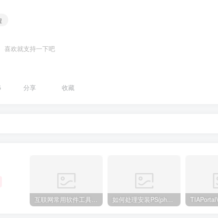
程
喜欢就支持一下吧
5
分享
收藏
互联网常用软件工具资源汇总贴
如何处理安装PS(photoshop cc2018) 时，提示系统或者IE浏览器需要升级