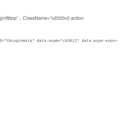
rp”，ClassName=”v2020v2-action
d="tbLoginWarp" data-aspm="c63612" data-aspm-expo>    
