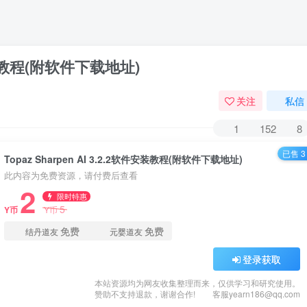
软件安装教程(附软件下载地址)
关注
私信
1
152
8
已售 3
Topaz Sharpen AI 3.2.2软件安装教程(附软件下载地址)
此内容为免费资源，请付费后查看
2
限时特惠
5
Y币
Y币
免费
免费
结丹道友
元婴道友
登录获取
本站资源均为网友收集整理而来，仅供学习和研究使用。
赞助不支持退款，谢谢合作!
客服yearn186@qq.com