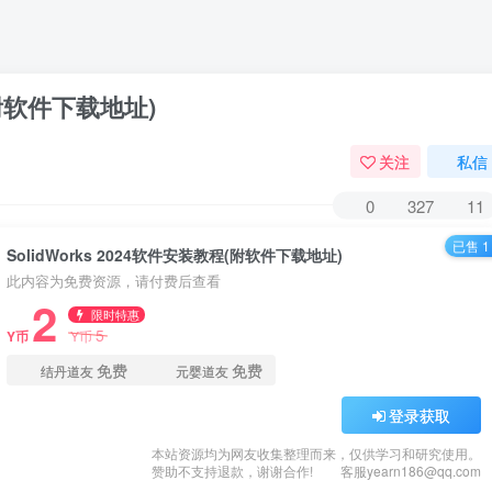
程(附软件下载地址)
关注
私信
0
327
11
已售 1
SolidWorks 2024软件安装教程(附软件下载地址)
此内容为免费资源，请付费后查看
2
限时特惠
5
Y币
Y币
免费
免费
结丹道友
元婴道友
登录获取
本站资源均为网友收集整理而来，仅供学习和研究使用。
赞助不支持退款，谢谢合作!
客服yearn186@qq.com