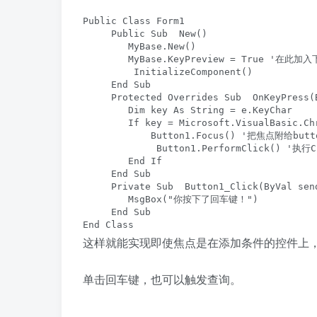
Public Class Form1

     Public Sub  New()

        MyBase.New()

        MyBase.KeyPreview = True
         InitializeComponent()

     End Sub

     Protected Overrides Sub  OnKeyPress(
        Dim key As String = e.KeyChar

        If key = Microsoft.VisualBasic.
            Button1.Focus() '把焦点附给butto
             Button1.PerformClick() '执行C
        End If

     End Sub

     Private Sub  Button1_Click(ByVal sen
        MsgBox("你按下了回车键！")

     End Sub

End Class
这样就能实现即使焦点是在添加条件的控件上
单击回车键，也可以触发查询。