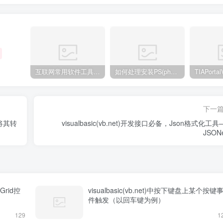
互联网常用软件工具资源汇总贴
如何处理安装PS(photoshop cc2018) 时，提示系统或者IE浏览器需要升级
下一
，将其转
visualbasic(vb.net)开发接口必备，Json格式化工
JSONe
BGrid控
visualbasic(vb.net)中按下键盘上某个按键
件触发（以回车键为例）
129
1