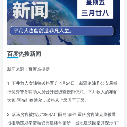
百度热搜新闻
新闻来源：百度热搜榜
1. 下井救人女辅警破格晋升 4月24日，新疆洛浦县公安局举
行优秀警务辅助人员晋升层级暨授衔仪式。下井救人的布帕
太姆·阿布杜喀迪尔，破格从七级升至五级。
2. 落马贪官被指涉“280亿广阳岛”事件 重庆贪官陆克华被通
报推动违规举债融资兴建楼堂馆所，当地建筑圈指其深涉“广