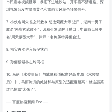
市民发布视频显示，暴雨下进地铁站，开车看不清道路。深
圳气象台发布暴雨黄色和雷雨大风黄色预警信号。
7. 小伙名叫朱雀玄武敕令 想改紫薇大帝 近日，湖南一男子
取名“朱雀玄武敕令”，因易引发误解且拗口，申请随母姓更
名“周天紫薇大帝”，律师：名称虽特异但合法。
8. 福宝再次进入假孕状态
9. 孙俪杨紫林志玲同框
10. 马丽《水饺皇后》与臧健和适配度好高 电影《水饺皇
后》中，马丽饰演的臧健和与原型的适配度超高！就连惠英
红也惊叹“太像了”。
—- 百度热搜新闻 End —-