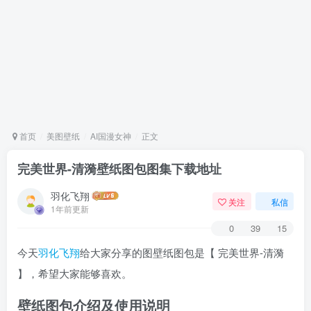
首页
美图壁纸
AI国漫女神
正文
完美世界-清漪壁纸图包图集下载地址
羽化飞翔
关注
私信
1年前更新
0
39
15
今天
羽化飞翔
给大家分享的图壁纸图包是【 完美世界-清漪
】，希望大家能够喜欢。
壁纸图包介绍及使用说明