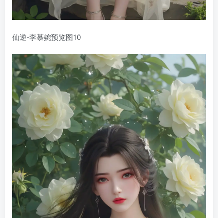
仙逆-李慕婉预览图10