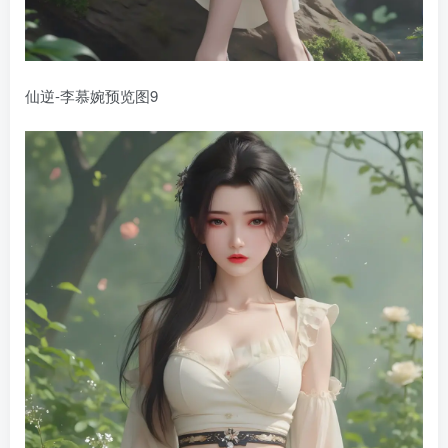
仙逆-李慕婉预览图9