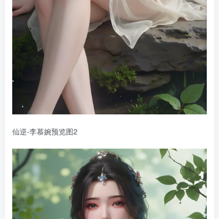
仙逆-李慕婉预览图2