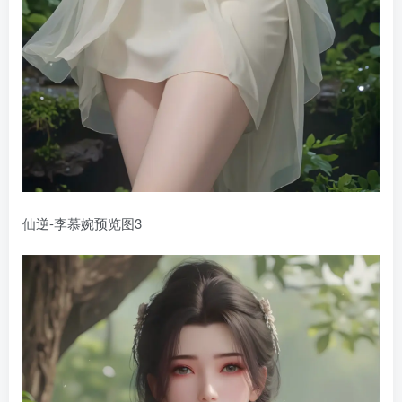
仙逆-李慕婉预览图3