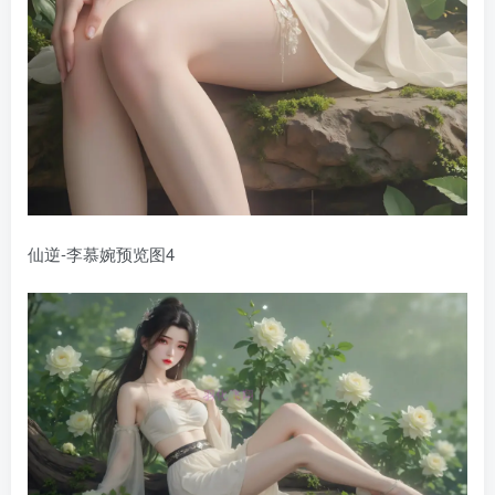
仙逆-李慕婉预览图4