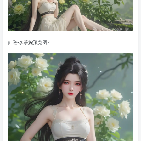
仙逆-李慕婉预览图7