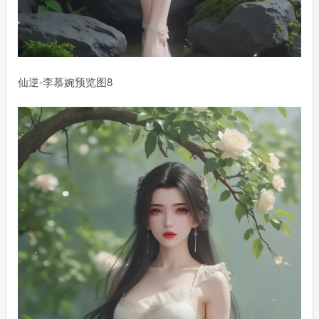
仙逆-李慕婉预览图8