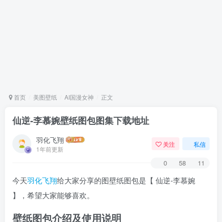
首页
美图壁纸
AI国漫女神
正文
仙逆-李慕婉壁纸图包图集下载地址
羽化飞翔
关注
私信
1年前更新
0
58
11
今天
羽化飞翔
给大家分享的图壁纸图包是【 仙逆-李慕婉
】，希望大家能够喜欢。
壁纸图包介绍及使用说明