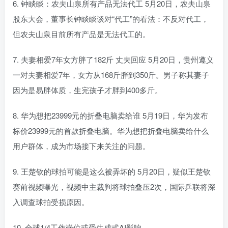
6. 钟睒睒：农夫山泉所有产品无法代工 5月20日，农夫山泉
股东大会，董事长钟睒睒谈对“代工”的看法：不反对代工，
但农夫山泉目前所有产品是无法代工的。
7. 夫妻相爱7年女方胖了182斤 丈夫回应 5月20日，贵州遵义
一对夫妻相爱7年，女方从168斤胖到350斤。男子称其妻子
因为是易胖体质，生完孩子才胖到400多斤。
8. 华为想把23999元的折叠电脑卖给谁 5月19日，华为发布
标价23999元的首款折叠电脑。华为想把折叠电脑卖给什么
用户群体，成为市场接下来关注的问题。
9. 王楚钦的球拍可能是这么被弄坏的 5月20日，疑似王楚钦
赛前视频曝光，视频中主裁判将球拍叠压2次，国际乒联将深
入调查球拍受损原因。
10. 全球1/4工作岗位或受生成式AI影响