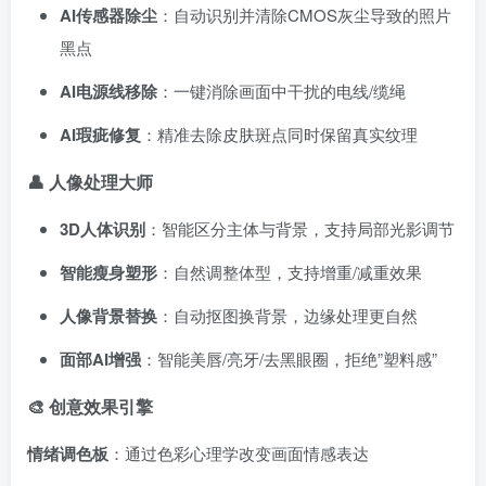
AI传感器除尘
：自动识别并清除CMOS灰尘导致的照片
黑点
AI电源线移除
：一键消除画面中干扰的电线/缆绳
AI瑕疵修复
：精准去除皮肤斑点同时保留真实纹理
👤 人像处理大师
3D人体识别
：智能区分主体与背景，支持局部光影调节
智能瘦身塑形
：自然调整体型，支持增重/减重效果
人像背景替换
：自动抠图换背景，边缘处理更自然
面部AI增强
：智能美唇/亮牙/去黑眼圈，拒绝”塑料感”
🎨 创意效果引擎
情绪调色板
：通过色彩心理学改变画面情感表达