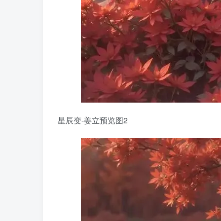
星辰变-姜立预览图2