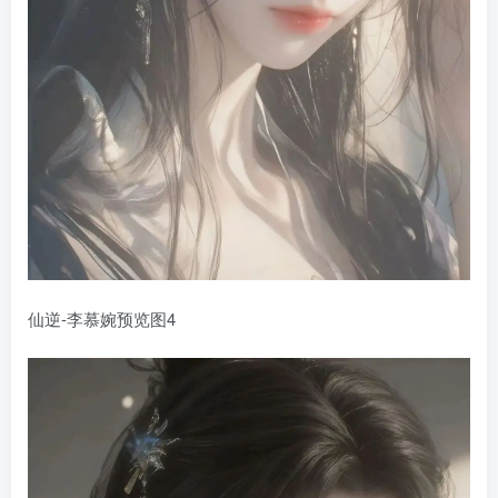
仙逆-李慕婉预览图4