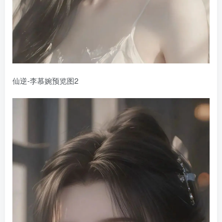
仙逆-李慕婉预览图2