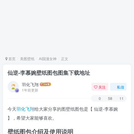
首页
美图壁纸
AI国漫女神
正文
仙逆-李慕婉壁纸图包图集下载地址
羽化飞翔
关注
私信
1年前更新
0
58
11
今天
羽化飞翔
给大家分享的图壁纸图包是【 仙逆-李慕婉
】，希望大家能够喜欢。
壁纸图包介绍及使用说明