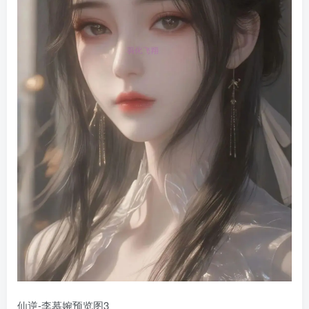
仙逆-李慕婉预览图3