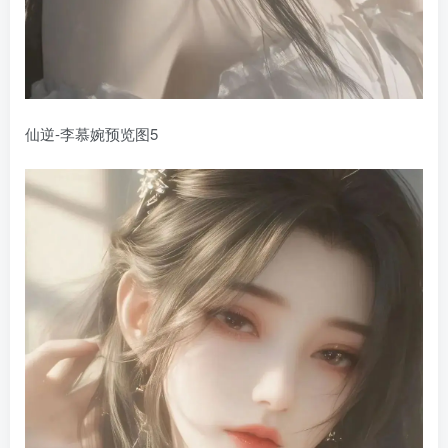
仙逆-李慕婉预览图5