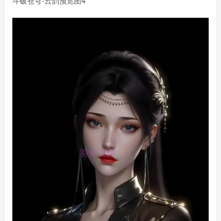
斗破苍穹-云韵预览图4