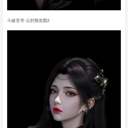
斗破苍穹-云韵预览图2