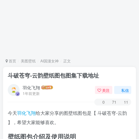
首页
美图壁纸
AI国漫女神
正文
斗破苍穹-云韵壁纸图包图集下载地址
羽化飞翔
关注
私信
1年前更新
0
71
11
今天
羽化飞翔
给大家分享的图壁纸图包是【 斗破苍穹-云韵
】，希望大家能够喜欢。
壁纸图包介绍及使用说明