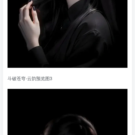
斗破苍穹-云韵预览图3