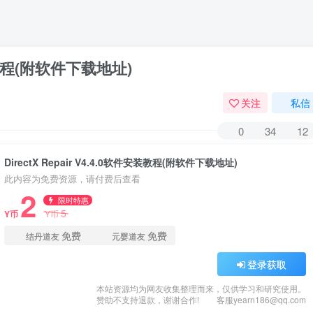
件安装教程(附软件下载地址)
关注
私信
0
34
12
DirectX Repair V4.4.0软件安装教程(附软件下载地址)
此内容为免费资源，请付费后查看
2
限时特惠
5
Y币
Y币
免费
免费
结丹道友
元婴道友
登录获取
本站资源均为网友收集整理而来，仅供学习和研究使用。
赞助不支持退款，谢谢合作!
客服yearn186@qq.com