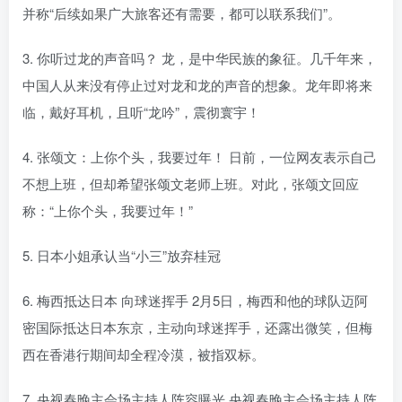
并称“后续如果广大旅客还有需要，都可以联系我们”。
3. 你听过龙的声音吗？ 龙，是中华民族的象征。几千年来，
中国人从来没有停止过对龙和龙的声音的想象。龙年即将来
临，戴好耳机，且听“龙吟”，震彻寰宇！
4. 张颂文：上你个头，我要过年！ 日前，一位网友表示自己
不想上班，但却希望张颂文老师上班。对此，张颂文回应
称：“上你个头，我要过年！”
5. 日本小姐承认当“小三”放弃桂冠
6. 梅西抵达日本 向球迷挥手 2月5日，梅西和他的球队迈阿
密国际抵达日本东京，主动向球迷挥手，还露出微笑，但梅
西在香港行期间却全程冷漠，被指双标。
7. 央视春晚主会场主持人阵容曝光 央视春晚主会场主持人阵