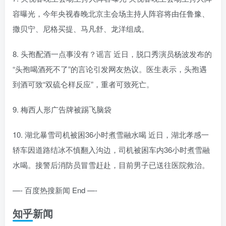
容曝光，今年央视春晚北京主会场主持人阵容将由任鲁豫、
撒贝宁、尼格买提、马凡舒、龙洋组成。
8. 头孢配酒一点事没有？谣言 近日，脱口秀演员杨波发布的
“头孢喝酒死不了”的言论引发网友热议。医生表示，头孢遇
到酒可致“双硫仑样反应”，重者可致死亡。
9. 梅西人形广告牌被踢飞脑袋
10. 湖北暴雪司机被困36小时煮雪融水喝 近日，湖北孝感一
轿车因道路结冰不慎翻入沟边，司机被困车内36小时煮雪融
水喝。接警后消防员冒雪赶赴，目前男子已送往医院救治。
—- 百度热搜新闻 End —-
知乎新闻