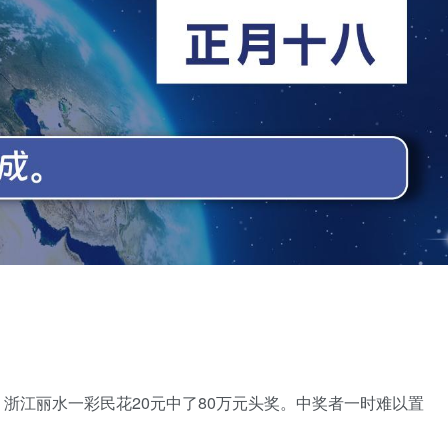
5日，浙江丽水一彩民花20元中了80万元头奖。中奖者一时难以置