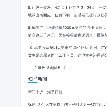
8. 山东一钢板厂4名员工死亡？ 2月24日，
地派出所回应：信息不实，造谣者已被行政处
9. 民警寻回小孩价值5000元奥特曼卡册 
值高达五千余元。民警接警后迅速调查，最终
10. 高速收费员因太美走红 单位回应 近日
女生是志愿者而非工作人员。这位女生还通过
—- 百度热搜新闻 End —-
知乎新闻
新闻来源：知乎日榜
标题: 为什么在英格兰的不列颠人几乎被同化