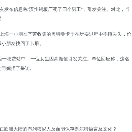
一网友发布信息称“滨州钢板厂死了四个男工”，引发关注。对此，当
罚。
近日，上海一小朋友辛苦收集的奥特曼卡册在玩耍过程中不慎丢失，价
帮小朋友找回了卡册。
，广西一收费站中，一位女生因高颜值引发关注。单位回应称，这名
公司婉拒了采访。
，在欧洲大陆的布列塔尼人反而能保存凯尔特语言及文化？