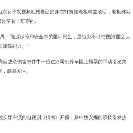
日，一山东女子发视频吐槽自己的穿衣打扮被老板叫去谈话，老板称其
服是留着上班穿的。
记强调：“能源保障和安全事关国计民生，是须臾不可忽视的‘国之大
和保障能力。”
杭州高架故意伤害事件中一位过路司机停车阻止施暴的举动引发关
事，感谢关注。
文、姚安娜主演的电视剧《猎冰》开播，其中姚安娜的演技引发热
。