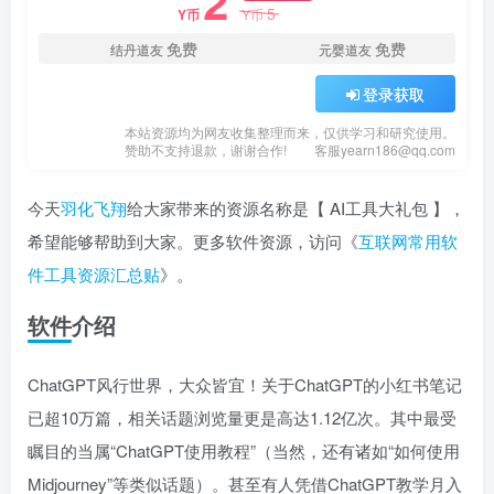
2
5
Y币
Y币
免费
免费
结丹道友
元婴道友
登录获取
本站资源均为网友收集整理而来，仅供学习和研究使用。
赞助不支持退款，谢谢合作!
客服yearn186@qq.com
今天
羽化飞翔
给大家带来的资源名称是【 AI工具大礼包 】，
希望能够帮助到大家。更多软件资源，访问《
互联网常用软
件工具资源汇总贴
》。
软件介绍
ChatGPT风行世界，大众皆宜！关于ChatGPT的小红书笔记
已超10万篇，相关话题浏览量更是高达1.12亿次。其中最受
瞩目的当属“ChatGPT使用教程”（当然，还有诸如“如何使用
Midjourney”等类似话题）。甚至有人凭借ChatGPT教学月入