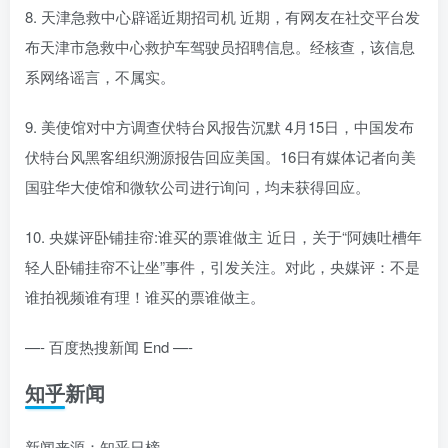
8. 天津急救中心辟谣近期招司机 近期，有网友在社交平台发
布天津市急救中心救护车驾驶员招聘信息。经核查，该信息
系网络谣言，不属实。
9. 美使馆对中方调查伏特台风报告沉默 4月15日，中国发布
伏特台风黑客组织溯源报告回应美国。16日有媒体记者向美
国驻华大使馆和微软公司进行询问，均未获得回应。
10. 央媒评卧铺挂帘:谁买的票谁做主 近日，关于“阿姨吐槽年
轻人卧铺挂帘不让坐”事件，引发关注。对此，央媒评：不是
谁拍视频谁有理！谁买的票谁做主。
—- 百度热搜新闻 End —-
知乎新闻
新闻来源：知乎日榜