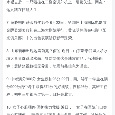
水褪去后，一只猪挂在二楼空调外机上，引发关注。网友：
这只猪在怀疑人生。
7. 黄晓明斩获金爵奖影帝 6月22日，第26届上海国际电影节
金爵奖颁奖典礼在上海大剧院举行，黄晓明凭借在电影《阳
光俱乐部》中的出色表演斩获影帝殊荣。
8. 山东新泰出现地震前兆？假的 近日，山东新泰谷里大桥水
域大量鱼群跳出水面。针对网传这是地震前兆，当地辟谣
称：震情监视数据无异常，地震前兆信息为谣言。
9. 中考满分900分 女生仅扣26分 22日，四川绵阳一学生在满
分900分的中考中取得874分的好成绩，仅扣26分。其班主任
称：初中三年都考过第一，目标是北大。
10. 女子心脏骤停 医护接力救援 近日，一女子在医院门口突
发心脏骤停 ，“最强医护”团队接力救援。经了解，被抢救的