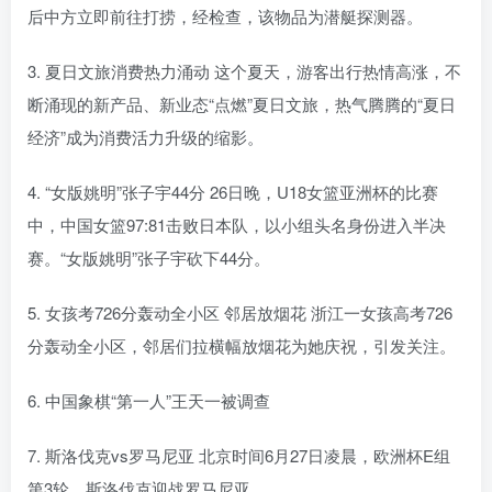
后中方立即前往打捞，经检查，该物品为潜艇探测器。
3. 夏日文旅消费热力涌动 这个夏天，游客出行热情高涨，不
断涌现的新产品、新业态“点燃”夏日文旅，热气腾腾的“夏日
经济”成为消费活力升级的缩影。
4. “女版姚明”张子宇44分 26日晚，U18女篮亚洲杯的比赛
中，中国女篮97:81击败日本队，以小组头名身份进入半决
赛。“女版姚明”张子宇砍下44分。
5. 女孩考726分轰动全小区 邻居放烟花 浙江一女孩高考726
分轰动全小区，邻居们拉横幅放烟花为她庆祝，引发关注。
6. 中国象棋“第一人”王天一被调查
7. 斯洛伐克vs罗马尼亚 北京时间6月27日凌晨，欧洲杯E组
第3轮，斯洛伐克迎战罗马尼亚。