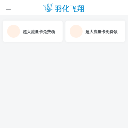
超大流量卡免费领
超大流量卡免费领