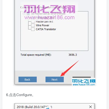
6.点击Configure。