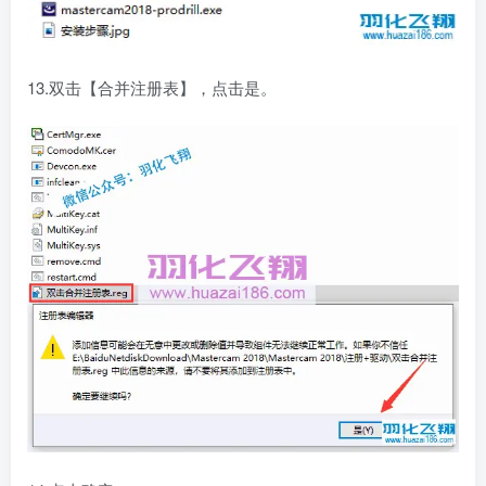
13.双击【合并注册表】，点击是。