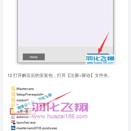
12.打开解压后的安装包，打开【注册+驱动】文件夹。