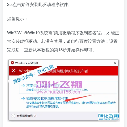
25.点击始终安装此驱动程序软件。
温馨提示：
Win7/Win8/Win10系统需“禁用驱动程序强制签名”后，才能正
常安装虚拟驱动。若没有禁用，请自行百度设置方法；设置
完成后，重新从本教程的第15步开始操作即可。