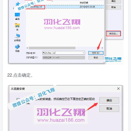
22.点击确定。