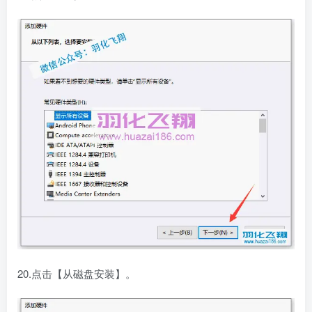
20.点击【从磁盘安装】。