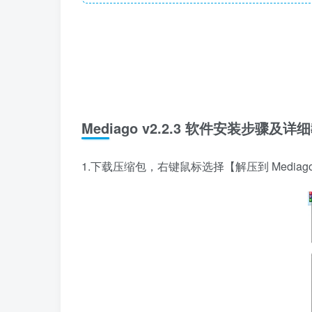
Mediago v2.2.3 软件安装步骤及详
1.下载压缩包，右键鼠标选择【解压到 Mediago 