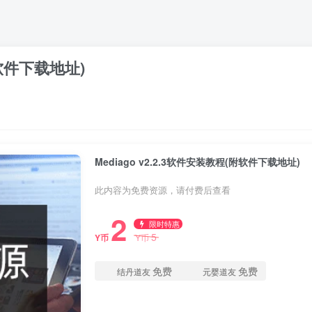
附软件下载地址)
Mediago v2.2.3软件安装教程(附软件下载地址)
此内容为免费资源，请付费后查看
2
限时特惠
5
Y币
Y币
免费
免费
结丹道友
元婴道友