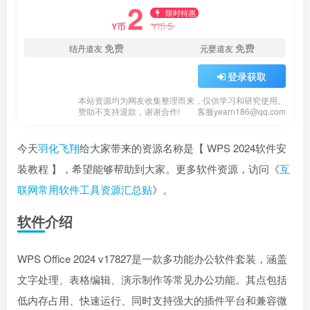
2
限时特惠
5
Y币
Y币
免费
免费
结丹道友
元婴道友
登录获取
本站资源均为网友收集整理而来，仅供学习和研究使用。
赞助不支持退款，谢谢合作!
客服yearn186@qq.com
今天
羽化飞翔
给大家带来的资源名称是【 WPS 2024软件安
装教程 】，希望能够帮助到大家。更多软件资源，访问《
互
联网常用软件工具资源汇总贴
》。
软件介绍
WPS Office 2024 v17827是一款多功能办公软件套装，涵盖
文字处理、表格编辑、演示制作等常见办公功能。其点包括
低内存占用、快速运行、同时支持强大的插件平台和兼容微