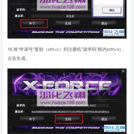
16.将“申请号”复制（ctrl+c）到注册机”请求码”框内(ctrl+v)，
点击生成。