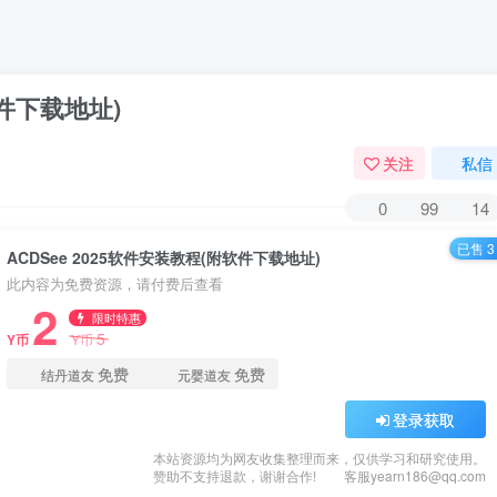
软件下载地址)
关注
私信
0
99
14
已售 3
ACDSee 2025软件安装教程(附软件下载地址)
此内容为免费资源，请付费后查看
2
限时特惠
5
Y币
Y币
免费
免费
结丹道友
元婴道友
登录获取
本站资源均为网友收集整理而来，仅供学习和研究使用。
赞助不支持退款，谢谢合作!
客服yearn186@qq.com