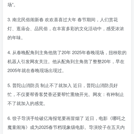
场”。
3. 南北民俗闹新春 欢欢喜喜过大年 春节期间，人们赏花
灯、逛庙会、品民俗，在丰富多彩的文化活动中，感受浓浓
的年味。
4. 从春晚配角到主角他熬了20年 2025年春晚现场，扭秧歌的
机器人引发网友关注。他从配角到主角熬了整整20年，早在
2005年就在春晚现场出现过。
5. 普陀山消防员 制止不了就加入 近日，普陀山消防员好
忙，不仅要帮香客焚香还要帮忙熏物开光。网友：有种制止
不了就加入的感觉。
6. 饺子导演手绘破亿海报笔要画冒烟了 近日，电影《哪吒之
魔童闹海》成为2025春节档现象级电影。导演饺子在五天内