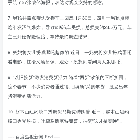
手绘了27张破亿海报，表达对观众支持的感谢。
7. 男孩井盖点鞭炮受损车主回应 1月30日，四川一男孩点鞭
炮引发沼气爆炸，导致8辆汽车受损，总损失约28.5万元。车
主已开始保险理赔，等待最终调查结果。
8. 妈妈将女儿扮成哪吒超像的 近日，一妈妈将女儿扮成哪吒
看电影，扛枪叉腰超像。观众：没想到看到真人版哪吒。
9. “以旧换新”激发消费新活力 随着“两新”政策的不断扩围，
这个春节，不少消费者通过“以旧换新”采购年货，激发出年
货消费的新活力。
10. 赵本山纽约脱口秀调侃马斯克特朗普 近日，赵本山纽约
脱口秀受热捧，吐槽马斯克特朗普，被赞“这才是春晚” 。
—- 百度热搜新闻 End —-