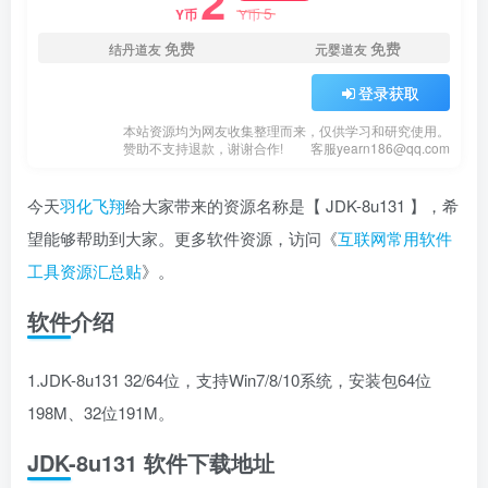
2
5
Y币
Y币
免费
免费
结丹道友
元婴道友
登录获取
本站资源均为网友收集整理而来，仅供学习和研究使用。
赞助不支持退款，谢谢合作!
客服yearn186@qq.com
今天
羽化飞翔
给大家带来的资源名称是【 JDK-8u131 】，希
望能够帮助到大家。更多软件资源，访问《
互联网常用软件
工具资源汇总贴
》。
软件介绍
1.JDK-8u131 32/64位，支持Win7/8/10系统，安装包64位
198M、32位191M。
JDK-8u131 软件下载地址