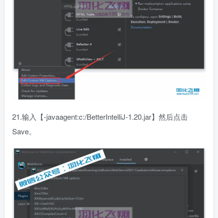
21.输入【-javaagent:c:/BetterIntelliJ-1.20.jar】然后点击
Save。