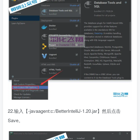
22.输入【-javaagent:c:/BetterIntelliJ-1.20.jar】然后点击
Save。