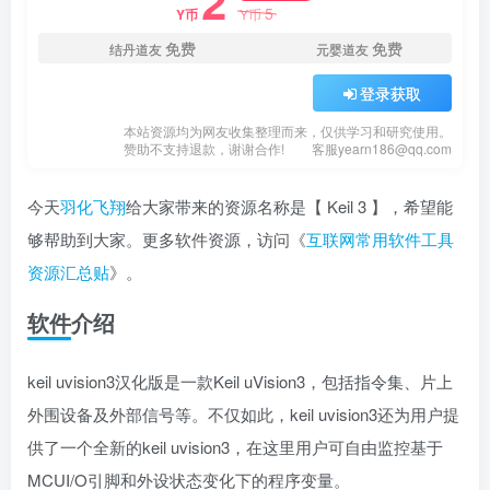
2
5
Y币
Y币
免费
免费
结丹道友
元婴道友
登录获取
本站资源均为网友收集整理而来，仅供学习和研究使用。
赞助不支持退款，谢谢合作!
客服yearn186@qq.com
今天
羽化飞翔
给大家带来的资源名称是【 Keil 3 】，希望能
够帮助到大家。更多软件资源，访问《
互联网常用软件工具
资源汇总贴
》。
软件介绍
keil uvision3汉化版是一款Keil uVision3，包括指令集、片上
外围设备及外部信号等。不仅如此，keil uvision3还为用户提
供了一个全新的keil uvision3，在这里用户可自由监控基于
MCUI/O引脚和外设状态变化下的程序变量。