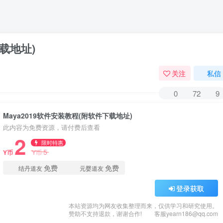
下载地址)
关注
私信
0
72
9
Maya2019软件安装教程(附软件下载地址)
此内容为免费资源，请付费后查看
2
限时特惠
5
Y币
Y币
免费
免费
结丹道友
元婴道友
登录获取
本站资源均为网友收集整理而来，仅供学习和研究使用。
赞助不支持退款，谢谢合作!
客服yearn186@qq.com