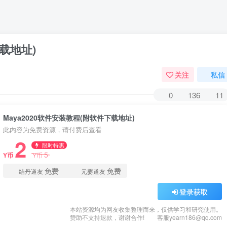
下载地址)
关注
私信
0
136
11
Maya2020软件安装教程(附软件下载地址)
此内容为免费资源，请付费后查看
2
限时特惠
5
Y币
Y币
免费
免费
结丹道友
元婴道友
登录获取
本站资源均为网友收集整理而来，仅供学习和研究使用。
赞助不支持退款，谢谢合作!
客服yearn186@qq.com