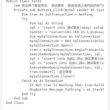
Public Class Form1

    rem 将在两个数据库的  测试事务  数据表插入相同的内容“你好1”
    Private Sub Button1_Click(ByVal sender As System.
        Dim tran As SqlTransaction = Nothing

        Try

            Dim sql As String

            sql = "insert into 测试事务(skey) values (
            ConnStr = "server=192.168.15.1;Uid=sa;Pwd
            Dim mySqlConnection As SqlConnection

            mySqlConnection = New SqlConnection(ConnS
            mySqlConnection.Open()

            tran = mySqlConnection.BeginTransaction

            ExecuteNonQuery(mySqlConnection, sql, tra
            sql = "insert into dg02.dbo.测试事务(skey)
            sql += "insert into dg02.dbo.测试事务(skey
            ExecuteNonQuery(mySqlConnection, sql, tra
            tran.Commit() '提交事务

            mySqlConnection.Close()

        Catch ex As Exception

            If Not tran Is Nothing Then tran.Rollback
            MsgBox(ex.Message.ToString + ex.StackTrac
        End Try

    End Sub

End Class