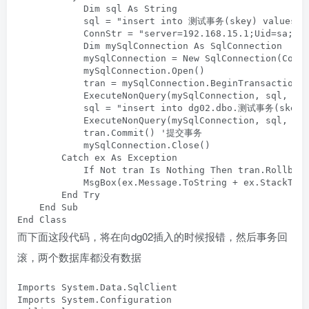
            Dim sql As String

            sql = "insert into 测试事务(skey) values (
            ConnStr = "server=192.168.15.1;Uid=sa;Pwd
            Dim mySqlConnection As SqlConnection

            mySqlConnection = New SqlConnection(ConnS
            mySqlConnection.Open()

            tran = mySqlConnection.BeginTransaction

            ExecuteNonQuery(mySqlConnection, sql, tra
            sql = "insert into dg02.dbo.测试事务(skey)
            ExecuteNonQuery(mySqlConnection, sql, tra
            tran.Commit() '提交事务

            mySqlConnection.Close()

        Catch ex As Exception

            If Not tran Is Nothing Then tran.Rollback
            MsgBox(ex.Message.ToString + ex.StackTrac
        End Try

    End Sub

End Class
而下面这段代码，将在向dg02插入的时候报错，然后事务回
滚，两个数据库都没有数据
Imports System.Data.SqlClient

Imports System.Configuration
