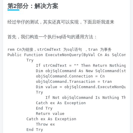
第2部分：解决方案
经过华仔的测试，其实还真可以实现，下面且听我道来
首先，我们构造一个执行sql语句的通用方法：
rem Cn为链接，strCmdText 为sql语句 ，tran 为事务

Public Function ExecuteNonQuery(ByVal Cn As SqlConnec
        Try

            If strCmdText = "" Then Return Nothing

            Dim objSqlCommand As New SqlCommand(strCm
            objSqlCommand.Connection = Cn

            objSqlCommand.Transaction = tran

            Dim value = objSqlCommand.ExecuteNonQuery
            Try

                If Not objSqlCommand Is Nothing Then 
            Catch ex As Exception

            End Try

            Return value

        Catch ex As Exception

            Throw ex

        End Try
